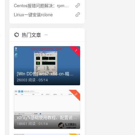
Centos报错问题解决：rpmdb open failed 的解决办法
Linux一键安装rclone
热门文章
据
1
[Win DD包] wes7-x86-cn-精简，安装后仅占用1.55G存储空间
26003 阅读 - 05/14
数
2
v2rayN基础使用教程、配置说明、添加订阅、路由选择
18661 阅读 - 01/14