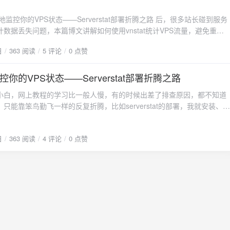
ystem/stat_client.service6 修改 /etc/systemd/system/stat_client.service
t/ServerStatus" depend() { need net }
5再次尝试启动现在 /etc/init.d/ 下已经有了 vnstat 脚本，你可以再次运行之前的
 command
你服务器的IP或你的域名，注意这里的-u后的用户名、-p后面的密码，与
rvice vnstat start sudo rc-update add vnstat default三 Serverstat使
地监控你的VPS状态——Serverstat部署折腾之路 后，很多站长碰到服务
tus/stat_client -a "https://status.67890.de/report" -u h1 -p p1 -i pppoe-
.toml中的name、password必须一致，否则会通讯不成功。
nt的权限chmod +x /etc/init.d/stat_client7 将 stat_client加入系统服务rc-
VPS的/etc/init.d/stat_client文件，在 command_args 末尾添加 -n 参数
数据丢失问题，本篇博文讲解如何使用vnstat统计VPS流量，避免重启
/ServerStatus/stat_client -a "http://ss.vvars.com:8080/report" -u
tat_client default8 启动服务service stat_client start10 查看状态，显示
-a 'http://al.fvars.com:8080/report' -u server-alcdt -p 87887191 -n
。1 vnstat简介vnstat 是Linux下一个流量统计工具，开启 vnstat
stat_client3、将脚本添加到开机启动项/etc/init.d/stat_client enable4、手动启
e -p vvars.com7 使用命令开机自启systemctl enable stat_client8 重新保存
vice stat_client status11 其他命令service stat_client stop 停止客户
日
363 阅读
5 评论
0 点赞
ce stat_client restart3 到这里就配置成功了演示地
r 完全依赖客户机的 vnstat 数据来显示月流量和总流量，优点是重启不丢流量
/stat_client start
 daemon-reload9 启动服务systemctl start stat_client10 查看状态，显示
端服务 service stat_client restart 重启客户端服务
ar.com
和安装vnstatapt update apt install -y vnstat安装完成后核实vnsta
stemctl status stat_client11 其他命令systemctl stop stat_client 停止
 # 确保版本 >= 2.63 修改/etc/vnstat.conf，下面这三
你的VPS状态——Serverstat部署折腾之路
t stat_client 重启客户端服务三 stat_server服务器端安装教
的需要把;拿掉BandwidthDetection 0 # 禁用自动检测网络接口
erver的部分步骤与stat_client是一样的，具体如下1 /opt目录下创建
小白，网上教程的学习比一般人慢，有的时候出差了排查原因，都不知道
terface "" # 自动选择网口(默认非eth0需
kdir -p /opt/ServerStatus && cd /opt/ServerStatus2 下载stat_server
只能靠笨鸟勤飞一样的反复折腾，比如serverstat的部署，我就安装、卸
t并检验配置是否成功systemctl restart vnstat vnstat -m # 查看月流量
地址下载根据自己的服务器内核选择合适的客户端版本，这里以x86 64
版本、再安装、调试，直到最后终于成功，这里把折腾之路后的总结写下
看月流量5 修改每台VPS
et --no-check-certificate -qO server-x86_64-unknown-linux-
谢 zdz 大佬提供的脚本。 本站配置完成后的访问地址：
md/system/stat_client.service文件，在 ExecStart 末尾添加 -n 参数。
://github.com/zdz/ServerStatus-Rust/releases/download/v1.8.1/server-
日
363 阅读
4 评论
0 点赞
s.5var.com1 一键脚本安装利用一键脚本安装server_stat的服务器端和客户端；
/ServerStatus/stat_client -a "http://ss.vvars.com:8080/report" -u
n-linux-musl.zip3 解压缩unzip -o server-1.8.1-unknown-linux-
ServerStatus && cd /opt/ServerStatus wget --no-check-certificate -qO
e -p vvars.com -n6 加载修改文件并重启客户端systemctl daemon-reload
stat_server的权限chmod +x stat_server5 复制stat_server.service
https://raw.githubusercontent.com/zdz/ServerStatus-
estart stat_client7 到这里就配置成功了演示地址http://ss.5var.com
/system/mv -v stat_server.service
scripts/one-touch.sh' bash -ex one-touch.sh不出意外的话，输入http://IP
/system/stat_server.service5修改/opt/ServerStatus/config.toml文件下面
0就可以访问了，说明配置成功，如果不行说明安装不成功，需要核实问题症
1）管理用户名，用于查看 /detail, /map，建议设置，保护你的服务器安
件修改/opt/ServerStatus/config.toml文件，下面几个位置注意：1）管
不设置默认随机生成，用于查看 /detail, /map jwt_secret = "" # 修改
看 /detail, /map，建议设置，保护你的服务器安全。# 管理员账号,不
sl rand -base64 16 生成 secret admin_user = "vvars" admin_pass =
于查看 /detail, /map jwt_secret = "" # 修改这个, 使用 openssl
om"2) 修改host参数下的name和password参数这里的值将来作为服务器端和客