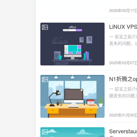
态——Server
接口最大带宽 MaxBandwidth 0 # 解
2026年05月17
启引起统计丢失3）
eth0需设置)4 设置启动# 启动 vnstat 服务 sudo rc-service vnstat start注意，这里第2步
Server-
虽然显示成功了
置，只有468
LiNUX V
service `
2025-03-07
alpine。但
认服务文件是否存在
一 前言之前介绍
介绍下如何在Alp
/etc/ini
丢失的问题，以及
VPS，ser
使用 rc-servi
之前的博文：1
端，其他VPS作为
文件，说明刚
Serverst
录mkdir -p /o
面手动创建了。5
2025年03月07
openwrt安装
址下载根据自己
生成，我们可以手
Rust,包括cl
wget --no-chec
文件：sudo vi
即收集流量信
N1折腾之ope
https://github
2025-01-30
注意，这里要修改目录位
为客户端。二 sta
unknown-linu
description="v
一 前言之前介绍
/opt/Server
stat_client的权
command_args=
据丢失的问题
自己的服务器内核
stat_clientmv -
depend() { need net use logger }保存退出。5.3赋予这个脚本可执行权限sudo chmod
Serversta
check-certific
件用下面的代码
+x /etc/i
统计丢失本文介绍
https://github
里的-u后的用户
和数据。手动创建并确
2025年01月30
Serverstat安
unknown-linu
致，否则会通讯不成功。#!/sbin/o
vnstat 的数据库目录
/opt/ServerS
stat_client的权
description="Client for Ser
户（如果存在）
/etc/init.
Server
到/etc/systemd/
command_args=
2025-01-01
先创建 vnstat 用户
/etc/rc.commo