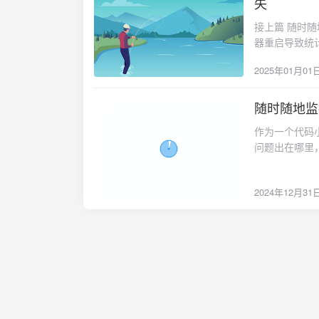
/etc/systemd/s
失
command_user="root:root" directory="/op
|| true5.
start_service() { procd_open_instance procd_set_param
文件将IP改为
start_pre() { ebegin "Starting ${name}" } stop_pre() { ebegin "Stopping ${name}" }同
命令了sudo rc-se
接上篇 随时随
/opt/ServerSta
上面config
时修改stat_clie
用vnstat1 修改
器重启导致统计
wan procd_set_param respawn procd_close_instance }保存赋予权限chmod +x
ExecStart=/opt
update add s
command_args="
带来的流量清零问题
/etc/init.d/
Server-alic
running即为成功ser
2025年01月01
&"2 加载修改文件并重启客户端servi
后，serve
动脚本/etc/init.d
加载systemctl
址http://ss.5v
数据。2 更新软件包
running即为成功sy
本，确保为2.6以上vnstat --version
随时随地监控
客户端服务 systemctl restar
2024-12-31
个字段处要修改，有;注释
程部署stat_s
作为一个代码
最大带宽 MaxBandwidth 0 # 解除带宽限制 In
ServerStat目录m
问题出在哪里，
设置)4 重启vnsta
服务器端到官方
载、更换其他
统计 vnstat --json m # JSON格式查
位的Linux为例：wg
来，希望能帮到大家。感
的/etc/syste
musl.zip https
2024年12月31
https://s
ExecStart=/opt
x86_64-unknow
mkdir -p /opt/
Server-alic
musl.zip4 修改
one-touch.sh '
systemctl r
到/etc/systemd
Rust/master/
/etc/systemd
地址:808
几个位置注意：
结。2 修改配置文
全。# 管理员账号,
理用户名，用于查
这个, 使用 opens
设置默认随机生成，用
"vvars.c