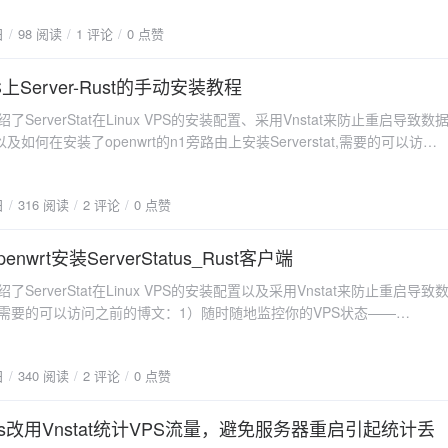
stat部署折腾之路2）Serverstaus改用Vnstat统计VPS流量，避免服务器重
除带宽限制 Interface "" # 自动选择网口(默认非
日
98 阅读
1 评论
0 点赞
N1折腾之openwrt安装ServerStatus_Rust客户端4)LiNUX VPS上
Rust的手动安装教程博主最近购买了阿里云国际的CDT作为上网备用，限于其配
，但其实并没有生成相应的文件，如用上面命令会报错：rc-service:
M内存和2G硬盘，无法安装debian，因此采用体积和内存占用更小的
PS上Server-Rust的手动安装教程
vnstat' does not exist问了AI，给了我答案：如果你安装后依然报错，或者想确
alpine系统部分组件和命令与debian不同，按原文的安装方法无法安装。本文
，可以检查一下 /etc/init.d/ 目录下是否有 vnstat 这个文件：ls -l
了ServerStat在Linux VPS的安装配置、采用Vnstat来防止重启导致数
ine上手动安装Server-Rust client客户端（client即发送流量信息的
t.d/vnstat正常情况下，安装完软件后这个文件就会自动出现，之后你就可以正常
如何在安装了openwrt的n1旁路由上安装Serverstat,需要的可以访问
ver即收集流量信息并汇总展示的VPS），一般1台服务器作为服务器端和客户
ce vnstat status 等命令来管理它了。如果 /etc/init.d/ 目录下找不到 vnstat
）随时随地监控你的VPS状态——Serverstat部署折腾之路2）
客户端。二 stat_client客户端安装教程1 /opt目录下创建ServerStat目
才的安装过程没有成功，或者没有正确生成对应的启动脚本，就要按照下
aus改用Vnstat统计VPS流量，避免服务器重启引起统计丢失3）N1折腾之
pt/ServerStatus && cd /opt/ServerStatus2 下载stat_client客户端到官方地
 手动创建 vnstat 启动脚本在 Alpine Linux 中，如果包管理器没有自动
日
316 阅读
2 评论
0 点赞
ServerStatus_Rust客户端本文介绍下如何在LiNUX VPS上手动安装Server-
的服务器内核选择合适的客户端版本，这里以x86 64位的Linux为例：
动在 /etc/init.d/ 目录下创建一个标准的启动脚本。5.1使用编辑器创建
ient客户端和server服务器端的安装，client即发送流量信息的VPS，server
k-certificate -qO client-x86_64-unknown-linux-musl.zip
m /etc/init.d/vnstat5.2将以下标准的 Alpine init 脚本内容复制进去并保存
息并汇总展示的VPS，一般1台服务器作为服务器端和客户端，其他VPS作
nwrt安装ServerStatus_Rust客户端
.com/zdz/ServerStatus-Rust/releases/download/v1.8.1/client-x86_64-
置 /usr/bin/vnstatd改为/usr/sbin/vnstatd：#!/sbin/openrc-run
t_client客户端安装教程1 /opt目录下创建ServerStat目录mkdir -p
x-musl.zip3 解压缩unzip -o client-x86_64-unknown-linux-musl.zip4 修改
nStat network traffic monitor" command="/usr/sbin/vnstatd"
了ServerStat在Linux VPS的安装配置以及采用Vnstat来防止重启导致
Status && cd /opt/ServerStatus2 下载stat_client客户端到官方地址下载根据
限chmod +x stat_client5 复制stat_client.service到/etc/init.d/,并改名为
"-n -d" pidfile="/run/vnstat/vnstat.pid" command_user="vnstat:vnstat"
,需要的可以访问之前的博文：1）随时随地监控你的VPS状态——
选择合适的客户端版本，这里以x86 64位的Linux为例：wget --no-
v stat_client.service /etc/init.d/stat_client6 替换 /etc/init.d/stat_client 文
t部署折腾之路2）Serverstaus改用Vnstat统计VPS流量，避免服务器重启引起
ate -qO client-x86_64-unknown-linux-musl.zip
替换stat_client中的内容，并将IP改为你服务器的IP或你的域名，注意这
nit.d/vnstat5.4创建必要的运行目录vnstat 需要一个专门的目录来存放进程文件
下如何在安装了openwrt的n1旁路由上安装Serverstat。Openwrt
.com/zdz/ServerStatus-Rust/releases/download/v1.8.1/client-x86_64-
名、-p后面的密码，与上面config.toml中的name、password必须一
保权限正确：# 创建 pid 目录 sudo mkdir -p /run/vnstat # 创建
日
340 阅读
2 评论
0 点赞
装教程1、下载stat_client，上传到/opt/ServerStatus目录mkdir -p
x-musl.zip3 解压缩unzip -o client-x86_64-unknown-linux-musl.zip4 修改
penrc-run name="ServerStatus-Rust Client"
（如果不存在的话） sudo mkdir -p /var/lib/vnstat # 确保 vnstat 用
tatus赋予权限chmod +x stat_client2、新建/etc/init.d/stat_client文件nano
限chmod +x stat_client5 复制stat_client.service
verStatus-Rust" command="/opt/ServerStatus/stat_client"
拥有这些目录的权限 # 如果提示用户不存在，可以先跳过 chown，或者
d/stat_client粘贴如下内容（注意替换网址及密码等信息）#!/bin/sh
staus改用Vnstat统计VPS流量，避免服务器重启引起统计丢
system/mv -v stat_client.service
"-a 'http://ss.vvars.com:8080/report' -u h1 -p p1 &"
 sudo chown -R vnstat:vnstat /run/vnstat /var/lib/vnstat 2>/dev/null
n # OpenWrt init script for stat_client START=99 USE_PROCD=1