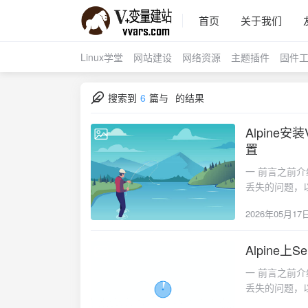
首页
关于我们
Linux学堂
网站建设
网络资源
主题插件
固件
搜索到
6
篇与
的结果
Alpine安
2026-05-17
置
一 前言之前介绍
丢失的问题，以及
文：1）LiNUX
2026年05月17
流量，避免服务器
购买了阿里云国
安装debian
Alpine上
2026-05-17
vnstat作为Se
一 前言之前介绍
软件源 apk update # 安装 vnstat apk add vnstat2 查看vnstat版本
丢失的问题，以及
的话会显示vnStat 2.13 by Teemu
VPS上手动安装
这三个字段处要修改，有