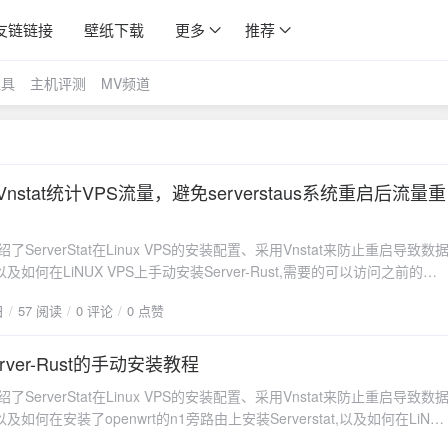
友链链接
壁纸下载
更多
推荐
工具
主机评测
MV频道
装Vnstat统计VPS流量，避免serverstaus系统重启后流量重
了ServerStat在Linux VPS的安装配置、采用Vnstat来防止重启导致数
如何在LiNUX VPS上手动安装Server-Rust,需要的可以访问之前的博
 VPS上Server-Rust的手动安装教程2）Serverstaus改用Vnstat统计VPS
日
57 阅读
0 评论
0 点赞
重启引起统计丢失3）Alpine上Server-Rust的手动安装教程博主最近
际的CDT作为上网备用，限于其配置，只有468M内存和2G硬盘，无法
，因此采用体积和内存占用更小的alpine。本文介绍下如何在Alpine上安装
Server-Rust的手动安装教程
rver-Rust client的流量统计工具。二 vnstat安装教程1 直接apk安装# 更新
了ServerStat在Linux VPS的安装配置、采用Vnstat来防止重启导致数
vnstat --version成功
如何在安装了openwrt的n1旁路由上安装Serverstat,以及如何在LiNU
 Toivola (SQLite 3.51.2)3 修改/etc/vnstat.conf，下面
Server-Rust,需要的可以访问之前的博文：1）随时随地监控你的VPS状
;注释的需要把;拿掉BandwidthDetection 0 # 禁用自动检测网络