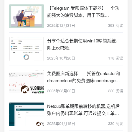
【Telegram 受限媒体下载器】一个功
能强大的油猴脚本，用于下载
Telegram Web 中的配置图片和视频，
2025年12月31日
393 阅读
支持最佳质量下载
分享个适合长期使用win10精简系统，
附上dd教程
2025年10月26日
178 阅读
免费图床新选择——托管在cnfaster和
dreamecloud的免费图床nodeimage发
布，附带nodeseek论坛内自动上传图
2025年08月02日
220 阅读
片脚本
Netcup账单期限前转移的机器,送机后
账户内仍出现账单,可通过提交工单转
移账单到接收账户
2025年04月15日
330 阅读