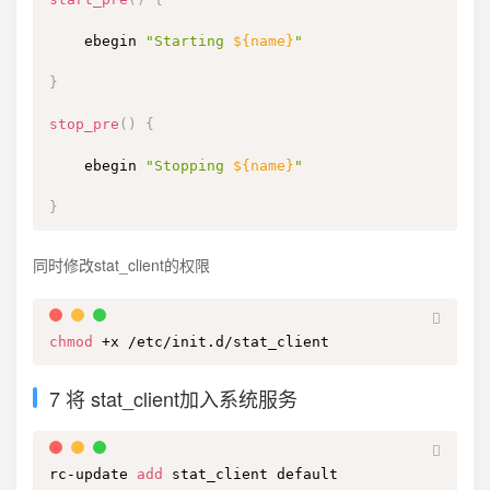
    ebegin 
"Starting 
${name}
"
}
stop_pre
(
)
{
    ebegin 
"Stopping 
${name}
"
}
同时修改stat_client的权限
chmod
 +x /etc/init.d/stat_client
7 将 stat_client加入系统服务
rc-update 
add
 stat_client default