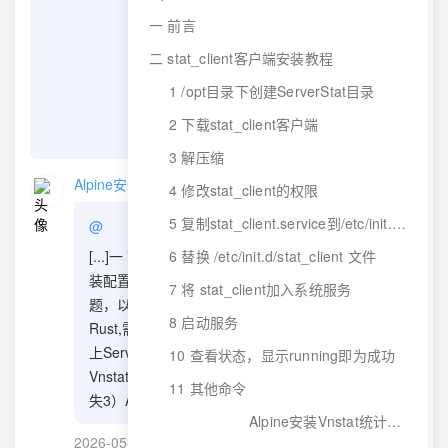
一 前言
二 stat_client客户端安装教程
1 /opt目录下创建ServerStat目录
2 下载stat_client客户端
发送评论
3 解压缩
Alpine安装Vnstat统计VPS流量，避免serverstaus系统重启后流量重置 - V变量—建站日记
4 修改stat_client的权限
5 复制stat_client.service到/etc/init.d/,并改名为stat_client
@
[...]一 前言之前介绍了ServerStat在Linux VPS的安
6 替换 /etc/init.d/stat_client 文件
装配置、采用Vnstat来防止重启导致数据丢失的问
7 将 stat_client加入系统服务
题，以及如何在LiNUX VPS上手动安装Server-
8 启动服务
Rust,需要的可以访问之前的博文：1）LiNUX VPS
上Server-Rust的手动安装教程2）Serverstaus改用
10 查看状态，显示running即为成功
Vnstat统计VPS流量，避免服务器重启引起统计丢
11 其他命令
失3）Alpine上Server-Rust的手动安装教[...]
Alpine安装Vnstat统计VPS流量，避免serverstaus系统重启后流量重置
2026-05-17
回复