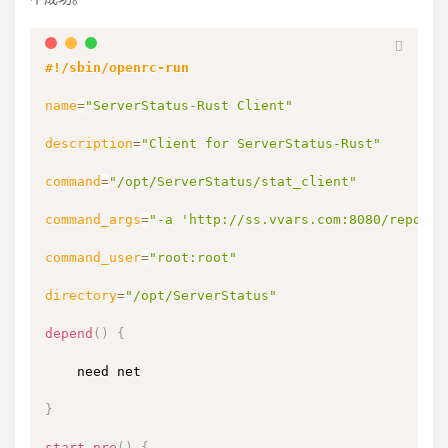
#!/sbin/openrc-run
name
=
"ServerStatus-Rust Client"
description
=
"Client for ServerStatus-Rust"
command
=
"/opt/ServerStatus/stat_client"
command_args
=
"-a 'http://ss.vvars.com:8080/report'
command_user
=
"root:root"
directory
=
"/opt/ServerStatus"
depend
(
)
{
    need net

}
start_pre
(
)
{