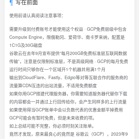
写在前面
使用前请认真阅读注意事项：
需要升级到付费账号才能使用这个权益 · GCP免费层级中包含
Compute Engine，限俄勒冈、爱荷华、南卡罗来纳，配置是
1C1G及30G磁盘
谷歌云在去年9月宣布提供“每月200GB免费标准层互联网数据
传输”，注意是仅限制标准层，不是高级网络 · GCP的每月免费
运行时间只够你在一个区域开1个机器并用满1个月
输出到CloudFlare、Fastly、Edgio等对等互联合作的服务商的
流量算CDN互连的出站流量，不适用免费额度
如果你用GCP搭建代理服务器，你需要知道服务器代替你下载
的内容都会一并通过上行回传给你，会产生同样多的上行流量
如果使用得当GCP账单中会以负数代表的优惠金额平掉费用
GCP可能会有暂时免费，但是未来收费的项。
如上总结可能不完整，你必须时刻关注账单。
竟然才发现，原来最良心的竟然是 谷歌云（GCP），2023年9