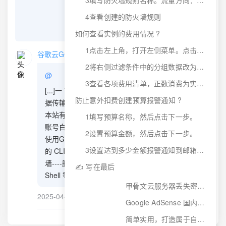
3填写防火墙规则名称。流量方向：入站、目标：网络中的所有实例、来源过滤条件：IPV4范围、来源IPV4范围：0.0.0.0/0、协议和端口：全部允许。完成后再创建一个规则，这回将流量方向改为出站，其它的和入站同样的参数，最后点击创建。
4查看创建的防火墙规则
发送评论
如何查看实例的费用情况 ?
1点击左上角，打开左侧菜单。点击结算，在打开的结算页面，点击左侧报告。
谷歌云GCP快速打开防火墙教程——利用自带的 CLI 快速打开IPV4+IPV6 防火墙 - V变量—建站日记
2将右侧过滤条件中的分组数据改为 SKU
@
3查看各项费用清单，正数消费为实际消费金额，负数为免费折扣的金额。
[...]一 前言谷歌云每月200GB免费标准层互联网数
防止意外扣费创建预算报警通知 ?
据传输，足够一个小博客使用。关于谷歌云，之前
本站有文章：谷歌云300赠金过期后不要丢！升级
1填写预算名称，然后点击下一步。
账号白嫖每月200GB流量云服务器。今天介绍如何
2设置预算金额，然后点击下一步。
使用GCP自带的CLI快速打开防火墙。二 利用自带
3设置达到多少金额报警通知到邮箱，默认勾选向结算管理员和用户发送电子邮件提醒。
的 CLI 快速打开GCP防火墙教程1.VPC网络---防火
墙----删除现有的所有防火墙2.点击右上角的Cloud
✍️ 写在最后
Shell 等待进入到系统3.将下列代码复制黏贴[...]
甲骨文云服务器丢失密钥和忘记密码无法登录SSH的终极方案
2025-04-14
回复
Google AdSense 国内提现教程：首选无手续费的招商银行
简单实用，打造属于自己的VPS 剩余价值计算器