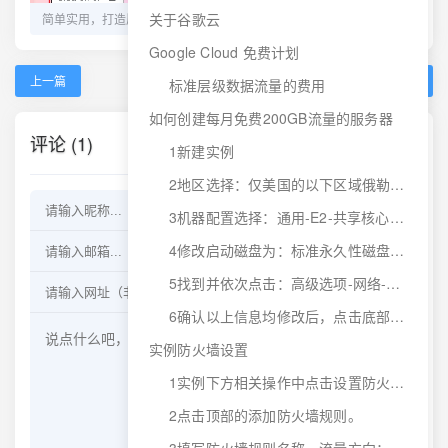
关于谷歌云
简单实用，打造属于自己的VPS 剩余价值计算器
新手学SEO的利器——如何用Google Analytics查看数据优化SEO效果
Google Cloud 免费计划
上一篇
下一篇
标准层级数据流量的费用
如何创建每月免费200GB流量的服务器
评论 (1)
画图模式
文本模式
1新建实例
2地区选择：仅美国的以下区域俄勒冈、爱荷华、南卡罗来纳（以俄勒冈举例）
3机器配置选择：通用-E2-共享核心-e2-micro
4修改启动磁盘为：标准永久性磁盘，30GB。
5找到并依次点击：高级选项-网络-网络接口，点击默认网络接口下拉菜单，将网络服务层级改为标准，可看到免费情况。
6确认以上信息均修改后，点击底部创建按钮。
实例防火墙设置
1实例下方相关操作中点击设置防火墙规则，如若找不到可点击左上角主菜单，点击VPC网络，找到防火墙，点击即可。
2点击顶部的添加防火墙规则。