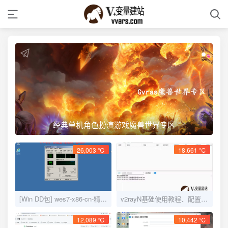
经典单机角色扮演游戏魔兽世界专区
26,003 ℃
18,661 ℃
[Win DD包] wes7-x86-cn-精简，安装后仅占用1.55G存储空间
v2rayN基础使用教程、配置说明、添加订阅、路由选择
12,089 ℃
10,442 ℃