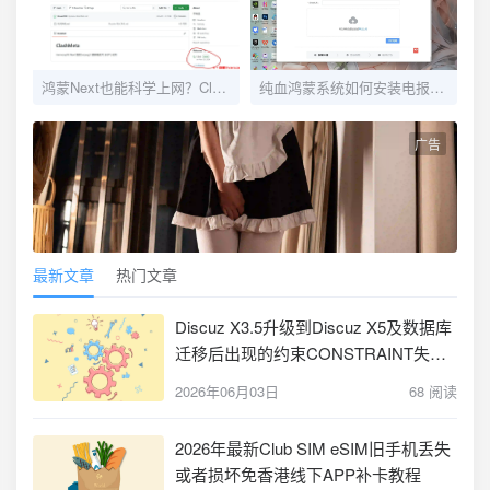
鸿蒙Next也能科学上网？Clash Meta for harmorny next os
纯血鸿蒙系统如何安装电报、推特、Tiktok和油管APP
广告
最新文章
热门文章
Discuz X3.5升级到Discuz X5及数据库
迁移后出现的约束CONSTRAINT失败
+ 主键重复Duplicate entry for key问题
2026年06月03日
68 阅读
的解决
2026年最新Club SIM eSIM旧手机丢失
或者损坏免香港线下APP补卡教程